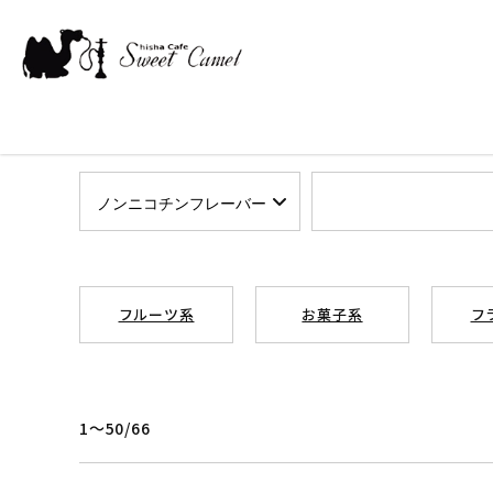
フルーツ系
お菓子系
フ
1～50/66