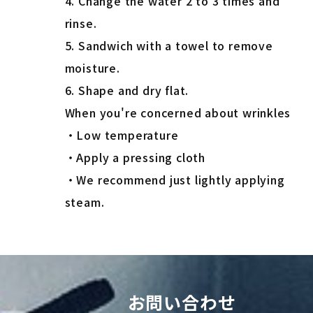
4. Change the water 2 to 3 times and
rinse.
5. Sandwich with a towel to remove
moisture.
6. Shape and dry flat.
When you're concerned about wrinkles
・Low temperature
・Apply a pressing cloth
・We recommend just lightly applying
steam.
お問い合わせ