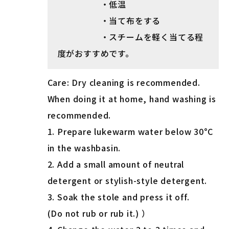
・低温
・当て布をする
・スチームを軽く当てる程
度がおすすめです。
Care: Dry cleaning is recommended.
When doing it at home, hand washing is
recommended.
1. Prepare lukewarm water below 30°C
in the washbasin.
2. Add a small amount of neutral
detergent or stylish-style detergent.
3. Soak the stole and press it off.
(Do not rub or rub it.) ）